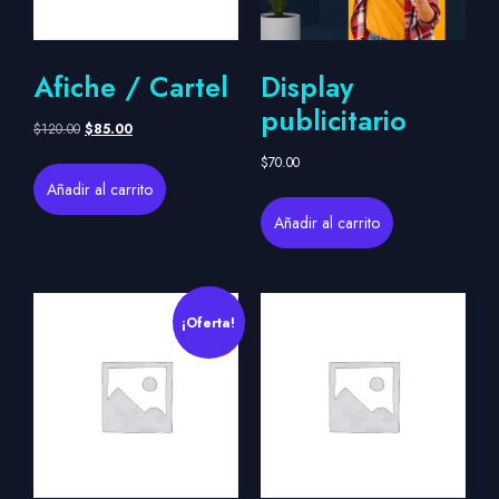
Afiche / Cartel
Display
publicitario
$
120.00
$
85.00
$
70.00
Añadir al carrito
Añadir al carrito
¡Oferta!