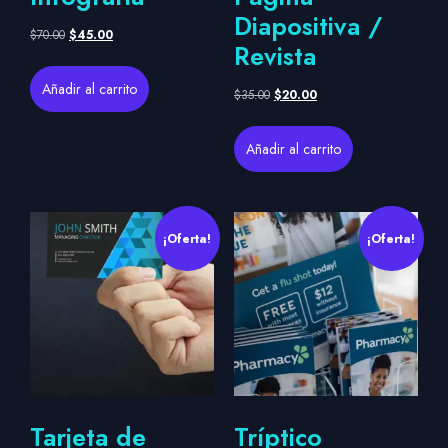
Diapositiva /
$
70.00
$
45.00
Revista
Añadir al carrito
$
35.00
$
20.00
Añadir al carrito
¡Oferta!
¡Oferta!
Tarjeta de
Tríptico