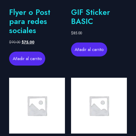
Flyer o Post
GIF Sticker
para redes
BASIC
sociales
$
85.00
$
90.00
$
75.00
Añadir al carrito
Añadir al carrito