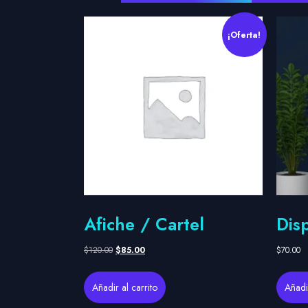
¡Oferta!
Afiche / Cartel
Disp
$
120.00
$
85.00
$
70.00
Añadir al carrito
Añadir