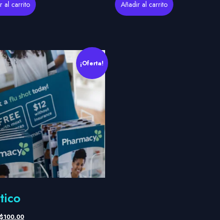
 al carrito
Añadir al carrito
¡Oferta!
tico
$
100.00