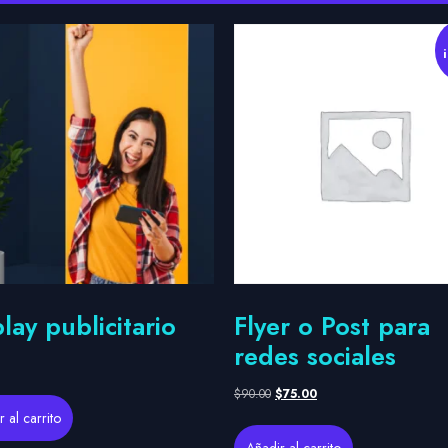
lay publicitario
Flyer o Post para
redes sociales
$
90.00
$
75.00
 al carrito
Añadir al carrito