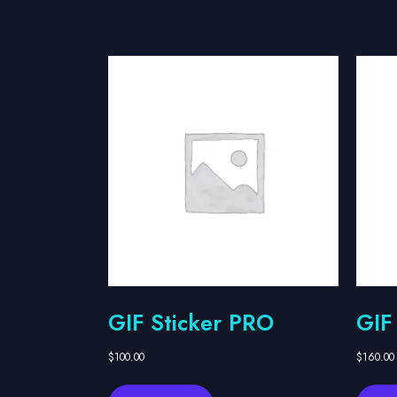
GIF Sticker PRO
GIF
$
100.00
$
160.00