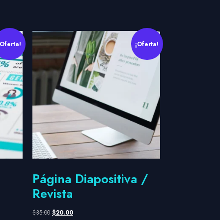
¡Oferta!
¡Oferta!
Página Diapositiva /
Revista
$
35.00
$
20.00