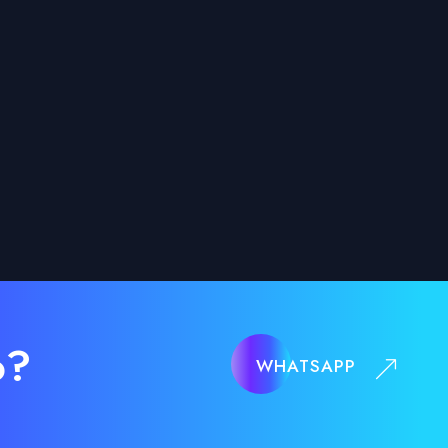
o?
WHATSAPP