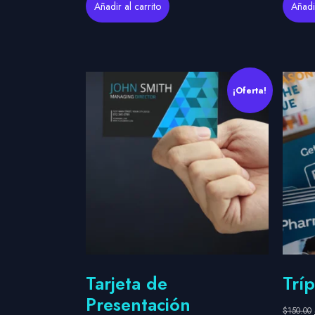
Añadir al carrito
Añadir
¡Oferta!
Tarjeta de
Tríp
Presentación
$
150.00