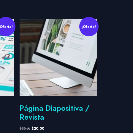
¡Oferta!
¡Oferta!
Página Diapositiva /
Revista
$
35.00
$
20.00