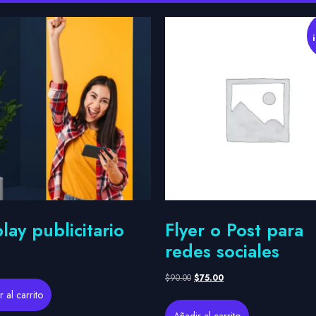
lay publicitario
Flyer o Post para
redes sociales
$
90.00
$
75.00
 al carrito
Añadir al carrito