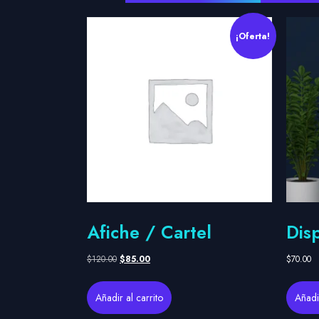
¡Oferta!
Afiche / Cartel
Disp
$
120.00
$
85.00
$
70.00
Añadir al carrito
Añadir