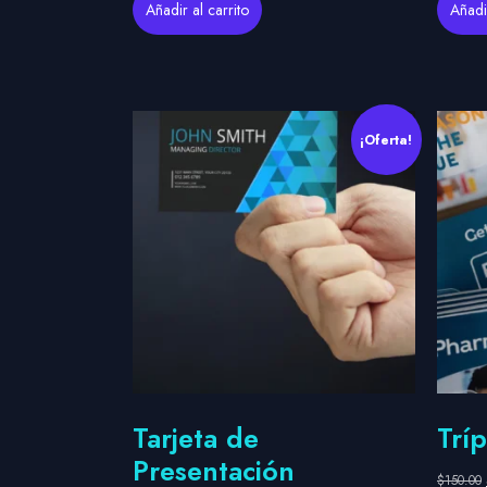
Añadir al carrito
Añadir
¡Oferta!
Tarjeta de
Tríp
Presentación
$
150.00