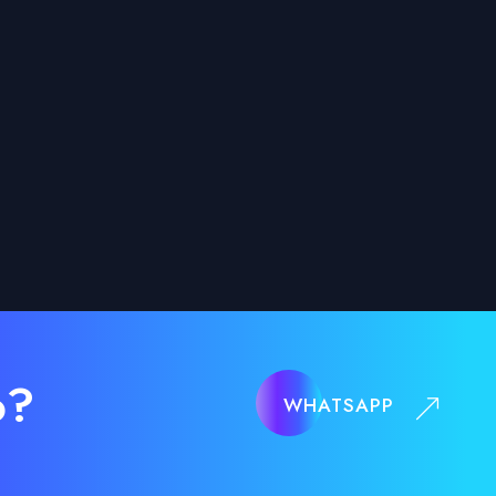
o?
WHATSAPP