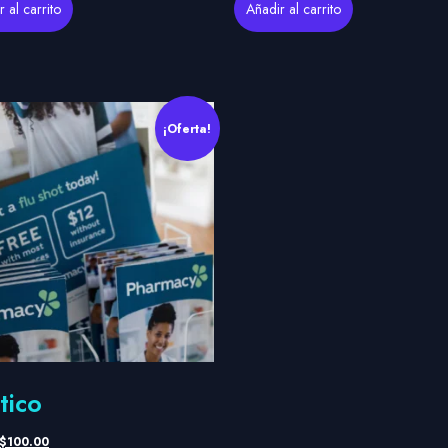
 al carrito
Añadir al carrito
¡Oferta!
tico
$
100.00