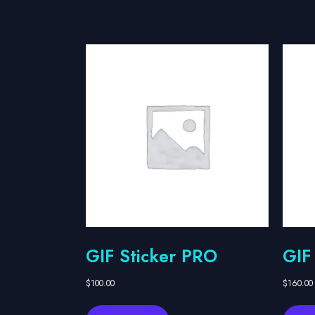
GIF Sticker PRO
GIF
$
100.00
$
160.00