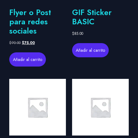
Flyer o Post
GIF Sticker
para redes
BASIC
sociales
$
85.00
$
90.00
$
75.00
Añadir al carrito
Añadir al carrito