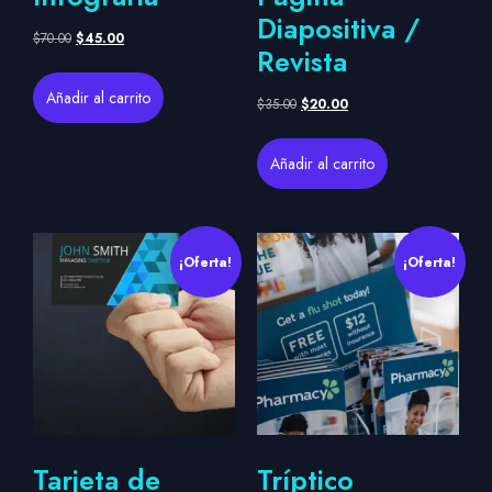
Diapositiva /
$
70.00
$
45.00
Revista
Añadir al carrito
$
35.00
$
20.00
Añadir al carrito
¡Oferta!
¡Oferta!
Tarjeta de
Tríptico