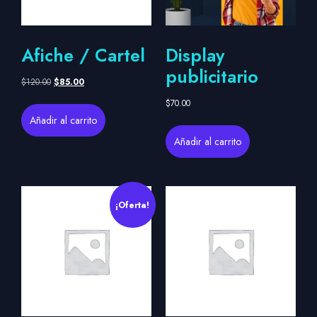
Afiche / Cartel
Display
publicitario
$
120.00
$
85.00
$
70.00
Añadir al carrito
Añadir al carrito
¡Oferta!