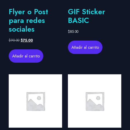
Flyer o Post
GIF Sticker
para redes
BASIC
sociales
$
85.00
$
90.00
$
75.00
Añadir al carrito
Añadir al carrito