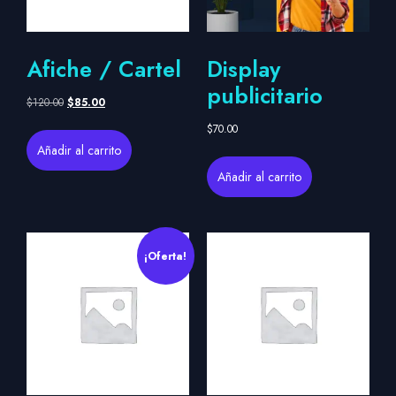
Afiche / Cartel
Display
publicitario
$
120.00
$
85.00
$
70.00
Añadir al carrito
Añadir al carrito
¡Oferta!