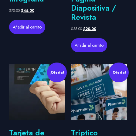
Diapositiva /
$
70.00
$
45.00
Revista
Añadir al carrito
$
35.00
$
20.00
Añadir al carrito
¡Oferta!
¡Oferta!
Tarjeta de
Tríptico