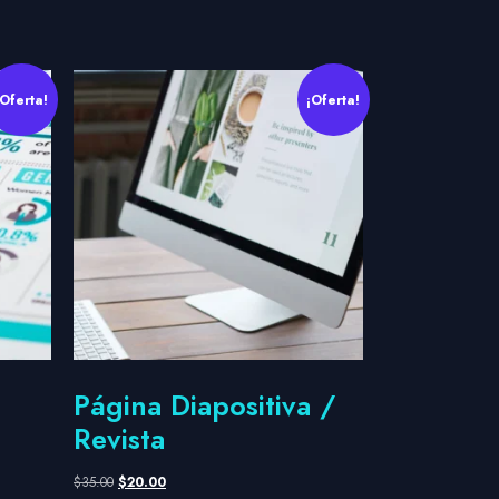
¡Oferta!
¡Oferta!
Página Diapositiva /
Revista
$
35.00
$
20.00