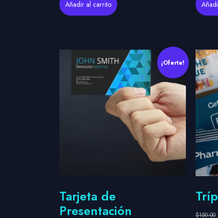
Añadir al carrito
Añadir
¡Oferta!
Tarjeta de
Tríp
Presentación
$
150.00