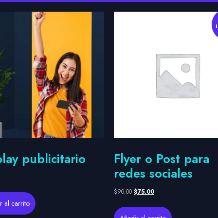
lay publicitario
Flyer o Post para
redes sociales
$
90.00
$
75.00
 al carrito
Añadir al carrito