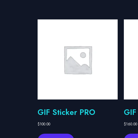
GIF Sticker PRO
GIF
$
100.00
$
160.00