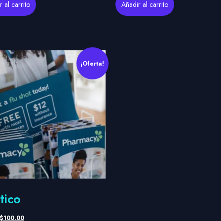
 al carrito
Añadir al carrito
¡Oferta!
tico
$
100.00