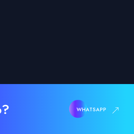
o?
WHATSAPP