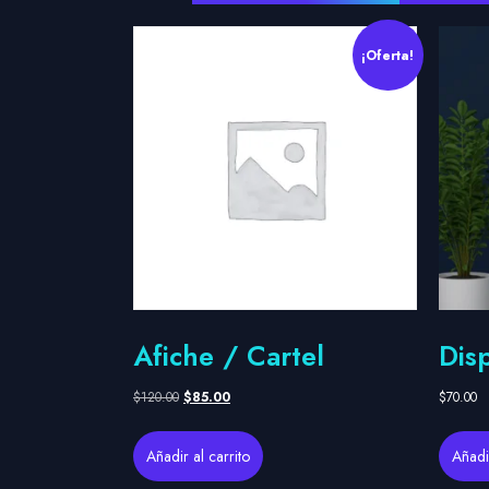
¡Oferta!
Afiche / Cartel
Disp
$
120.00
$
85.00
$
70.00
Añadir al carrito
Añadir