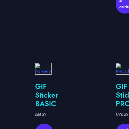
al
carrit
GIF
GIF
Sticker
Stic
BASIC
PR
$
85.00
$
100.00