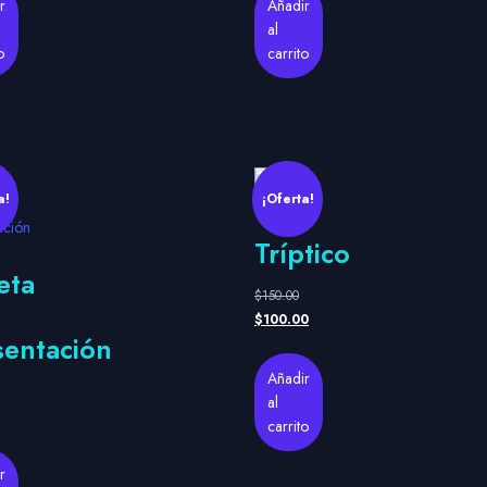
r
Añadir
al
o
carrito
a!
¡Oferta!
Tríptico
eta
$
150.00
$
100.00
sentación
Añadir
al
carrito
r