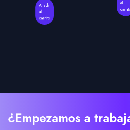
al
Añadir
carrit
al
carrito
¿Empezamos a trabaja