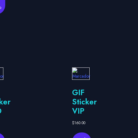
o
GIF
ker
Sticker
O
VIP
$
160.00