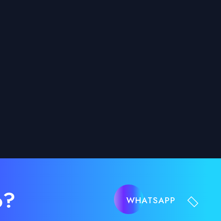
o?
WHATSAPP