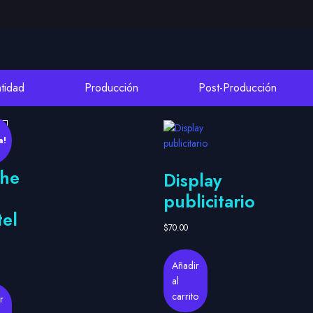
tidad
Producción
Post-Producción
a!
che
Display
publicitario
tel
$
70.00
Añadir
al
carrito
r