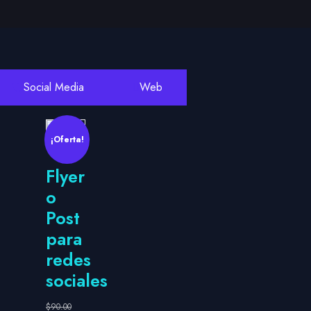
Social Media
Web
¡Oferta!
Flyer
o
Post
para
redes
sociales
$
90.00