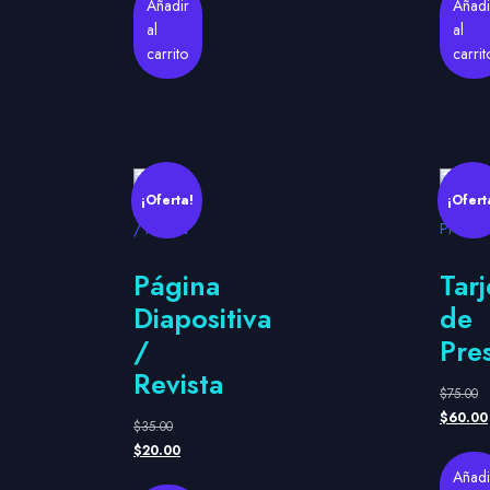
Añadir
Añadi
al
al
carrito
carrit
¡Oferta!
¡Ofert
Página
Tarj
Diapositiva
de
/
Pre
Revista
$
75.00
$
60.00
$
35.00
$
20.00
Añadi