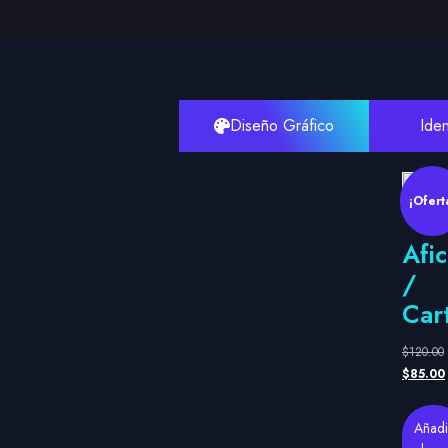
Diseño Gráfico
Iden
¡Ofert
Afi
/
Car
$
120.00
$
85.00
Añadi