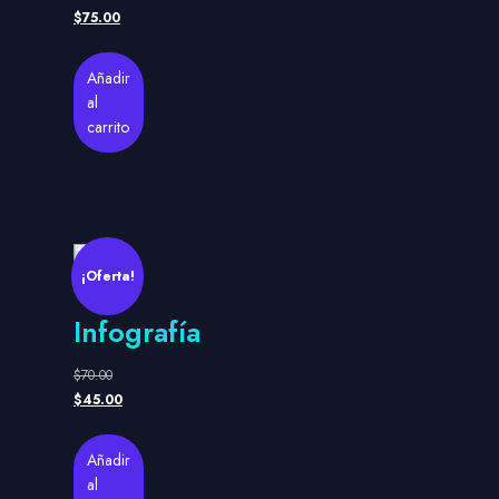
$
75.00
Añadir
al
carrito
¡Oferta!
Infografía
$
70.00
$
45.00
Añadir
al