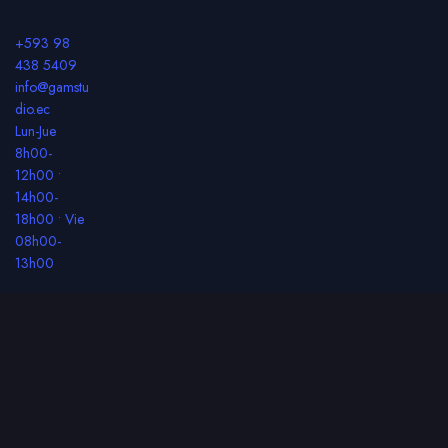
+593 98
438 5409
info@gamstu
dio.ec
Lun-Jue
8h00-
12h00 •
14h00-
18h00 • Vie
08h00-
13h00
Inicio