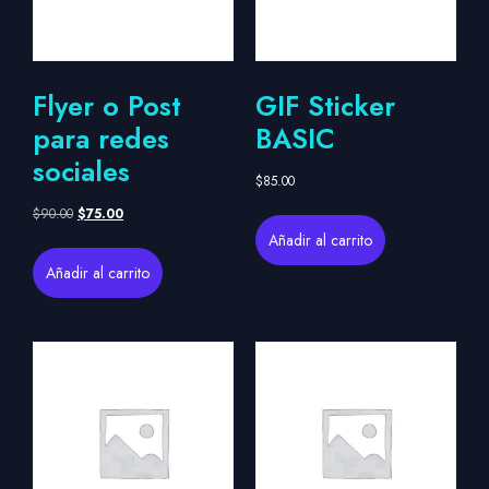
Flyer o Post
GIF Sticker
para redes
BASIC
sociales
$
85.00
$
90.00
$
75.00
Añadir al carrito
Añadir al carrito