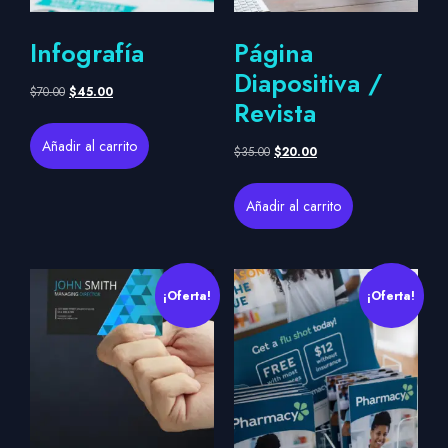
Infografía
Página
Diapositiva /
$
70.00
$
45.00
Revista
Añadir al carrito
$
35.00
$
20.00
Añadir al carrito
¡Oferta!
¡Oferta!