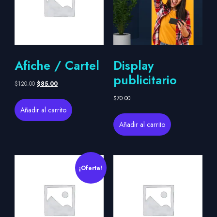
Afiche / Cartel
Display
publicitario
$
120.00
$
85.00
$
70.00
Añadir al carrito
Añadir al carrito
¡Oferta!