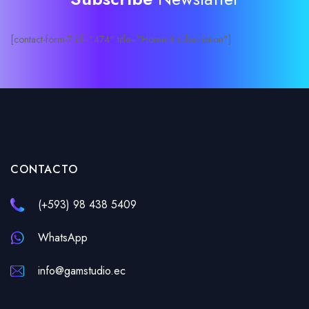
[contact-form-7 id="474" title="Home 4 subscription"]
CONTACTO
(+593) 98 438 5409
WhatsApp
info@gamstudio.ec