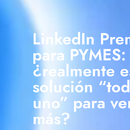
LinkedIn Pr
para PYMES:
¿realmente e
solución “to
uno” para ve
más?