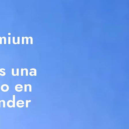
emium
s una
do en
nder