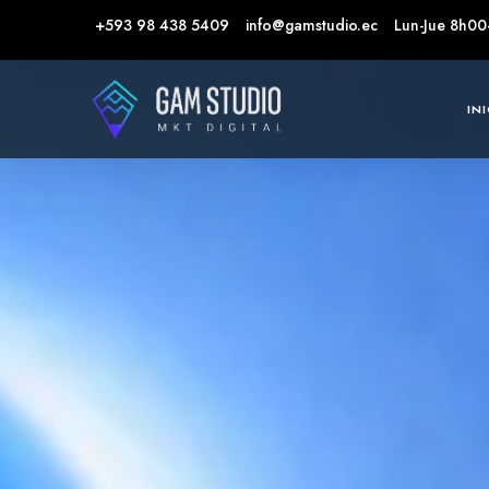
+593 98 438 5409
info@gamstudio.ec
Lun-Jue 8h00
IN