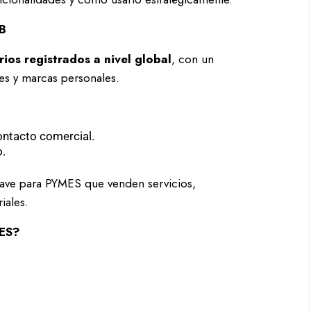
2B
ios registrados a nivel global
, con un
les y marcas personales.
ntacto comercial.
o.
clave para PYMES que venden servicios,
iales.
MES?