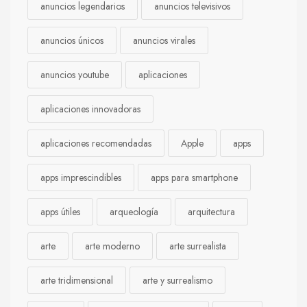
anuncios legendarios
anuncios televisivos
anuncios únicos
anuncios virales
anuncios youtube
aplicaciones
aplicaciones innovadoras
aplicaciones recomendadas
Apple
apps
apps imprescindibles
apps para smartphone
apps útiles
arqueología
arquitectura
arte
arte moderno
arte surrealista
arte tridimensional
arte y surrealismo