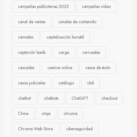
campañas publicitarias 2025
campañas video
canal de ventas
canales de contenido
cannabis
capitalización bursátil
captación leads
carga
carruseles
cascadas
casinos online
casos de éxito
casos judiciales
catálogo
cbd
chatbot
chatbots
ChatGPT
checkout
China
chips
chrome
Chrome Web Store
ciberseguridad