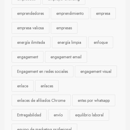
emprendedores
emprendimiento
empresa
empresa valiosa
empresas
energía ilimitada
energía limpia
enfoque
engagement
engagement email
Engagement en redes sociales
engagement visual
enlace
enlaces
enlaces de afiliados Chrome
entas por whatsapp
Entregabilidad
envío
equilibrio laboral
equipo de marketing profesional