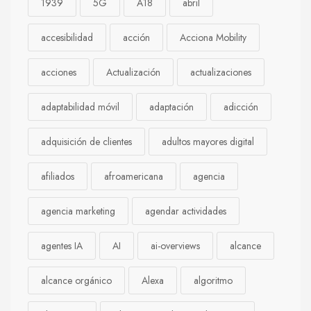
1939
5G
A18
abril
accesibilidad
acción
Acciona Mobility
acciones
Actualización
actualizaciones
adaptabilidad móvil
adaptación
adicción
adquisición de clientes
adultos mayores digital
afiliados
afroamericana
agencia
agencia marketing
agendar actividades
agentes IA
AI
ai-overviews
alcance
alcance orgánico
Alexa
algoritmo