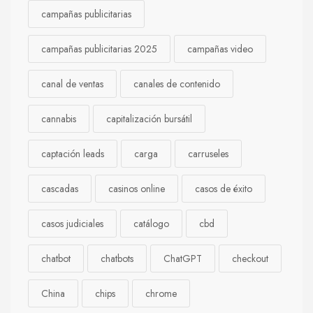
campañas publicitarias
campañas publicitarias 2025
campañas video
canal de ventas
canales de contenido
cannabis
capitalización bursátil
captación leads
carga
carruseles
cascadas
casinos online
casos de éxito
casos judiciales
catálogo
cbd
chatbot
chatbots
ChatGPT
checkout
China
chips
chrome