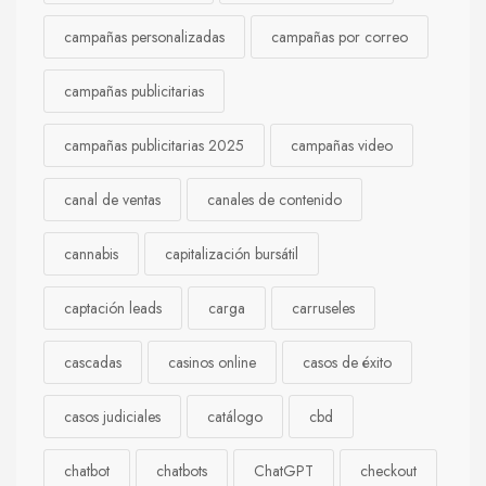
campañas personalizadas
campañas por correo
campañas publicitarias
campañas publicitarias 2025
campañas video
canal de ventas
canales de contenido
cannabis
capitalización bursátil
captación leads
carga
carruseles
cascadas
casinos online
casos de éxito
casos judiciales
catálogo
cbd
chatbot
chatbots
ChatGPT
checkout