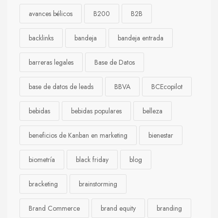
avances bélicos
B200
B2B
backlinks
bandeja
bandeja entrada
barreras legales
Base de Datos
base de datos de leads
BBVA
BCEcopilot
bebidas
bebidas populares
belleza
beneficios de Kanban en marketing
bienestar
biometría
black friday
blog
bracketing
brainstorming
Brand Commerce
brand equity
branding