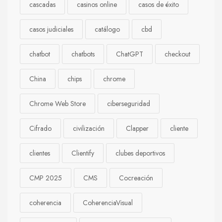
cascadas
casinos online
casos de éxito
casos judiciales
catálogo
cbd
chatbot
chatbots
ChatGPT
checkout
China
chips
chrome
Chrome Web Store
ciberseguridad
Cifrado
civilización
Clapper
cliente
clientes
Clientify
clubes deportivos
CMP 2025
CMS
Cocreación
coherencia
CoherenciaVisual