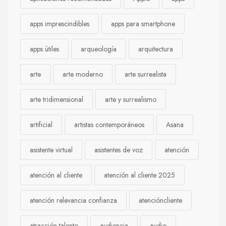
apps imprescindibles
apps para smartphone
apps útiles
arqueología
arquitectura
arte
arte moderno
arte surrealista
arte tridimensional
arte y surrealismo
artificial
artistas contemporáneos
Asana
asistente virtual
asistentes de voz
atención
atención al cliente
atención al cliente 2025
atención relevancia confianza
atencióncliente
atracción talento
audiencia
audio