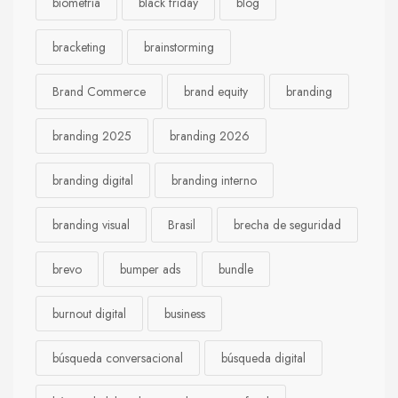
biometría
black friday
blog
bracketing
brainstorming
Brand Commerce
brand equity
branding
branding 2025
branding 2026
branding digital
branding interno
branding visual
Brasil
brecha de seguridad
brevo
bumper ads
bundle
burnout digital
business
búsqueda conversacional
búsqueda digital