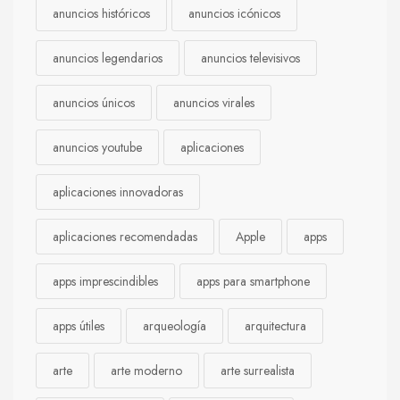
anuncios históricos
anuncios icónicos
anuncios legendarios
anuncios televisivos
anuncios únicos
anuncios virales
anuncios youtube
aplicaciones
aplicaciones innovadoras
aplicaciones recomendadas
Apple
apps
apps imprescindibles
apps para smartphone
apps útiles
arqueología
arquitectura
arte
arte moderno
arte surrealista