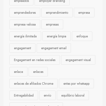
empleados
employer branding
emprendedores
emprendimiento
empresa
empresa valiosa
empresas
energía ilimitada
energía limpia
enfoque
engagement
engagement email
Engagement en redes sociales
engagement visual
enlace
enlaces
enlaces de afiliados Chrome
entas por whatsapp
Entregabilidad
envío
equilibrio laboral