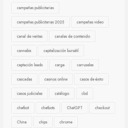
campañas publicitarias
campañas publicitarias 2025
campañas video
canal de ventas
canales de contenido
cannabis
capitalización bursátil
captación leads
carga
carruseles
cascadas
casinos online
casos de éxito
casos judiciales
catálogo
cbd
chatbot
chatbots
ChatGPT
checkout
China
chips
chrome