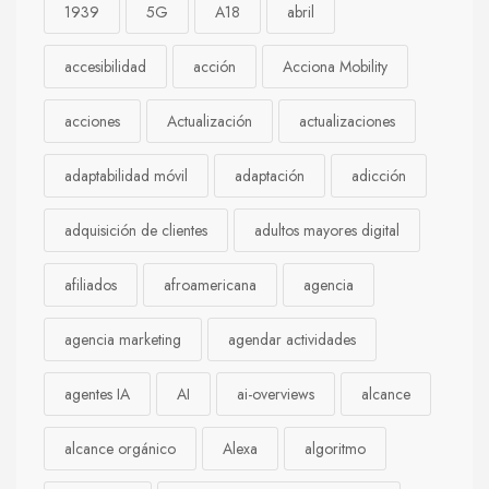
1939
5G
A18
abril
accesibilidad
acción
Acciona Mobility
acciones
Actualización
actualizaciones
adaptabilidad móvil
adaptación
adicción
adquisición de clientes
adultos mayores digital
afiliados
afroamericana
agencia
agencia marketing
agendar actividades
agentes IA
AI
ai-overviews
alcance
alcance orgánico
Alexa
algoritmo