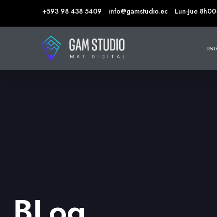
+593 98 438 5409
info@gamstudio.ec
Lun-Jue 8h00
IN
BLog