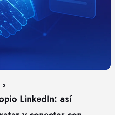
0
opio LinkedIn: así
ratar y conectar con