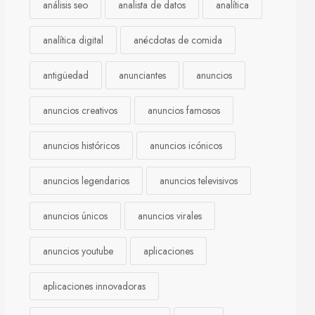
análisis seo
analista de datos
analítica
analítica digital
anécdotas de comida
antigüedad
anunciantes
anuncios
anuncios creativos
anuncios famosos
anuncios históricos
anuncios icónicos
anuncios legendarios
anuncios televisivos
anuncios únicos
anuncios virales
anuncios youtube
aplicaciones
aplicaciones innovadoras