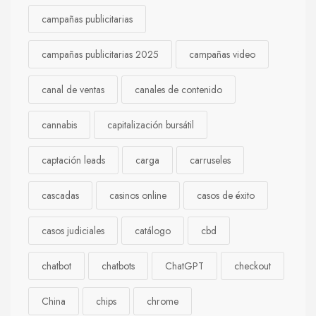
campañas publicitarias
campañas publicitarias 2025
campañas video
canal de ventas
canales de contenido
cannabis
capitalización bursátil
captación leads
carga
carruseles
cascadas
casinos online
casos de éxito
casos judiciales
catálogo
cbd
chatbot
chatbots
ChatGPT
checkout
China
chips
chrome