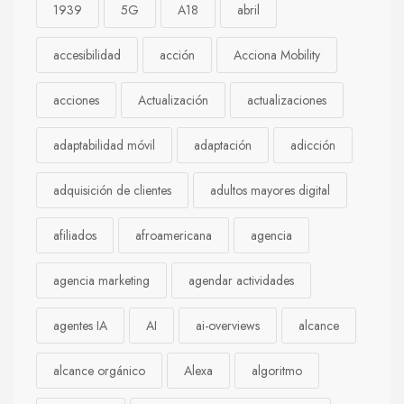
1939
5G
A18
abril
accesibilidad
acción
Acciona Mobility
acciones
Actualización
actualizaciones
adaptabilidad móvil
adaptación
adicción
adquisición de clientes
adultos mayores digital
afiliados
afroamericana
agencia
agencia marketing
agendar actividades
agentes IA
AI
ai-overviews
alcance
alcance orgánico
Alexa
algoritmo