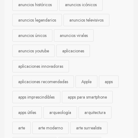
anuncios históricos
anuncios icónicos
anuncios legendarios
anuncios televisivos
anuncios únicos
anuncios virales
anuncios youtube
aplicaciones
aplicaciones innovadoras
aplicaciones recomendadas
Apple
apps
apps imprescindibles
apps para smartphone
apps útiles
arqueología
arquitectura
arte
arte moderno
arte surrealista