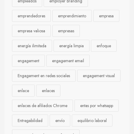
empleados
employer branding
emprendedores
emprendimiento
empresa
empresa valiosa
empresas
energía ilimitada
energía limpia
enfoque
engagement
engagement email
Engagement en redes sociales
engagement visual
enlace
enlaces
enlaces de afiliados Chrome
entas por whatsapp
Entregabilidad
envío
equilibrio laboral