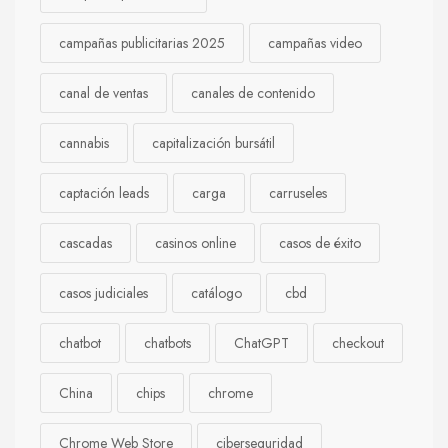
campañas publicitarias 2025
campañas video
canal de ventas
canales de contenido
cannabis
capitalización bursátil
captación leads
carga
carruseles
cascadas
casinos online
casos de éxito
casos judiciales
catálogo
cbd
chatbot
chatbots
ChatGPT
checkout
China
chips
chrome
Chrome Web Store
ciberseguridad