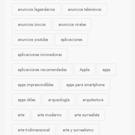
anuncios legendarios
anuncios televisivos
anuncios únicos
anuncios virales
anuncios youtube
aplicaciones
aplicaciones innovadoras
aplicaciones recomendadas
Apple
apps
apps imprescindibles
apps para smartphone
apps útiles
arqueología
arquitectura
arte
arte moderno
arte surrealista
arte tridimensional
arte y surrealismo