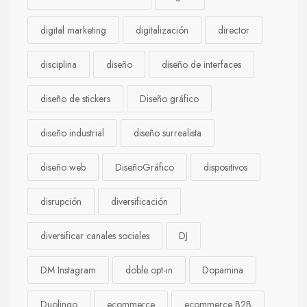
digital marketing
digitalización
director
disciplina
diseño
diseño de interfaces
diseño de stickers
Diseño gráfico
diseño industrial
diseño surrealista
diseño web
DiseñoGráfico
dispositivos
disrupción
diversificación
diversificar canales sociales
DJ
DM Instagram
doble opt-in
Dopamina
Duolingo
ecommerce
ecommerce B2B