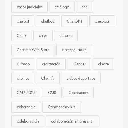
casos judiciales
catálogo
cbd
chatbot
chatbots
ChatGPT
checkout
China
chips
chrome
Chrome Web Store
ciberseguridad
Cifrado
civilización
Clapper
cliente
clientes
Clientify
clubes deportivos
CMP 2025
CMS
Cocreación
coherencia
CoherenciaVisual
colaboración
colaboración empresarial