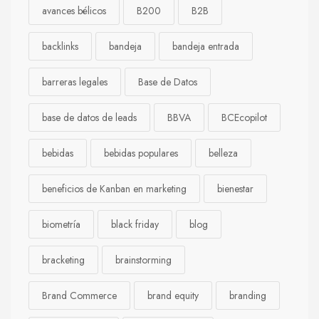
avances bélicos
B200
B2B
backlinks
bandeja
bandeja entrada
barreras legales
Base de Datos
base de datos de leads
BBVA
BCEcopilot
bebidas
bebidas populares
belleza
beneficios de Kanban en marketing
bienestar
biometría
black friday
blog
bracketing
brainstorming
Brand Commerce
brand equity
branding