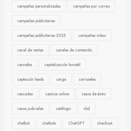
campañas personalizadas
campañas por correo
campañas publicitarias
campañas publicitarias 2025
campañas video
canal de ventas
canales de contenido
cannabis
capitalización bursátil
captación leads
carga
carruseles
cascadas
casinos online
casos de éxito
casos judiciales
catálogo
cbd
chatbot
chatbots
ChatGPT
checkout