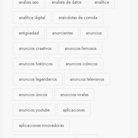
análisis seo
analista de datos
analítica
analítica digital
anécdotas de comida
antigüedad
anunciantes
anuncios
anuncios creativos
anuncios famosos
anuncios históricos
anuncios icónicos
anuncios legendarios
anuncios televisivos
anuncios únicos
anuncios virales
anuncios youtube
aplicaciones
aplicaciones innovadoras