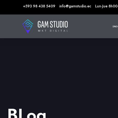
+593 98 438 5409
info@gamstudio.ec
Lun-Jue 8h00
IN
BLog