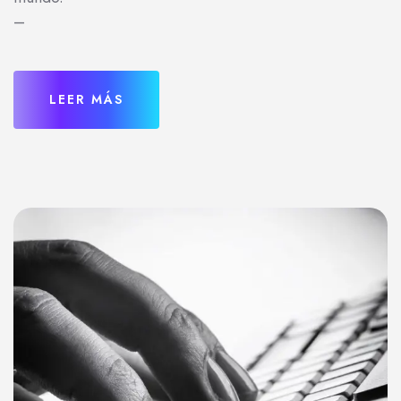
–
LEER MÁS