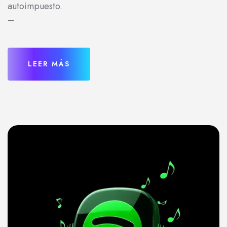
autoimpuesto.
–
LEER MÁS