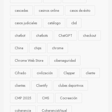
cascadas
casinos online
casos de éxito
casos judiciales
catálogo
cbd
chatbot
chatbots
ChatGPT
checkout
China
chips
chrome
Chrome Web Store
ciberseguridad
Cifrado
civilización
Clapper
cliente
clientes
Clientify
clubes deportivos
CMP 2025
CMS
Cocreación
coherencia
CoherenciaVisual