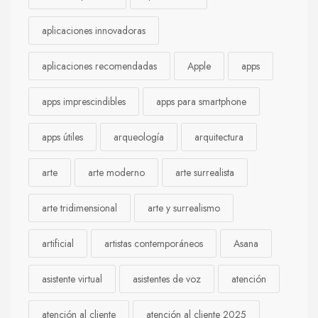
aplicaciones innovadoras
aplicaciones recomendadas
Apple
apps
apps imprescindibles
apps para smartphone
apps útiles
arqueología
arquitectura
arte
arte moderno
arte surrealista
arte tridimensional
arte y surrealismo
artificial
artistas contemporáneos
Asana
asistente virtual
asistentes de voz
atención
atención al cliente
atención al cliente 2025