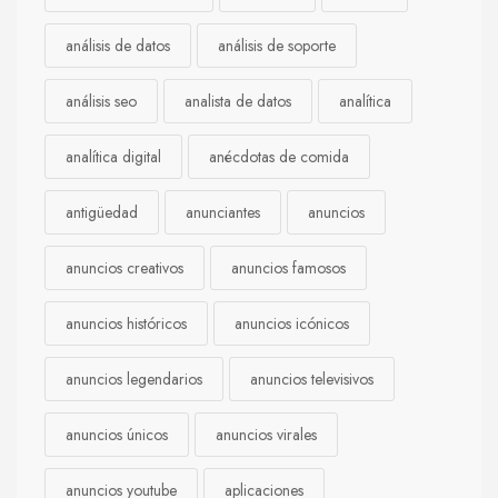
análisis de datos
análisis de soporte
análisis seo
analista de datos
analítica
analítica digital
anécdotas de comida
antigüedad
anunciantes
anuncios
anuncios creativos
anuncios famosos
anuncios históricos
anuncios icónicos
anuncios legendarios
anuncios televisivos
anuncios únicos
anuncios virales
anuncios youtube
aplicaciones