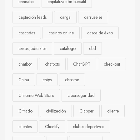
cannabis
capitalización bursátil
captación leads
carga
carruseles
cascadas
casinos online
casos de éxito
casos judiciales
catálogo
cbd
chatbot
chatbots
ChatGPT
checkout
China
chips
chrome
Chrome Web Store
ciberseguridad
Cifrado
civilización
Clapper
cliente
clientes
Clientify
clubes deportivos