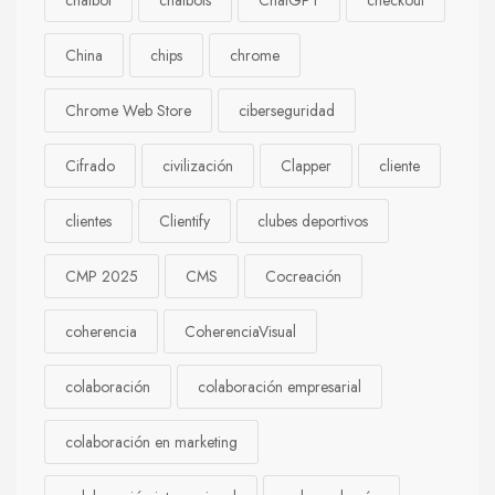
chatbot
chatbots
ChatGPT
checkout
China
chips
chrome
Chrome Web Store
ciberseguridad
Cifrado
civilización
Clapper
cliente
clientes
Clientify
clubes deportivos
CMP 2025
CMS
Cocreación
coherencia
CoherenciaVisual
colaboración
colaboración empresarial
colaboración en marketing