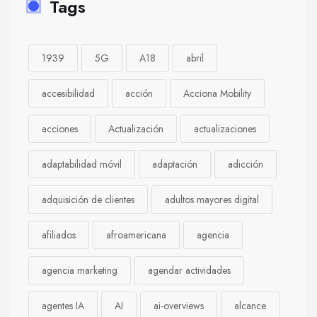
Tags
1939
5G
A18
abril
accesibilidad
acción
Acciona Mobility
acciones
Actualización
actualizaciones
adaptabilidad móvil
adaptación
adicción
adquisición de clientes
adultos mayores digital
afiliados
afroamericana
agencia
agencia marketing
agendar actividades
agentes IA
AI
ai-overviews
alcance