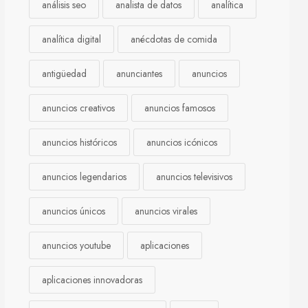
análisis seo
analista de datos
analítica
analítica digital
anécdotas de comida
antigüedad
anunciantes
anuncios
anuncios creativos
anuncios famosos
anuncios históricos
anuncios icónicos
anuncios legendarios
anuncios televisivos
anuncios únicos
anuncios virales
anuncios youtube
aplicaciones
aplicaciones innovadoras