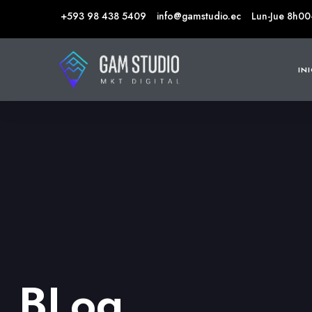
+593 98 438 5409
info@gamstudio.ec
Lun-Jue 8h00
IN
BLog