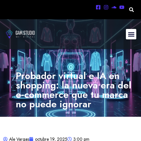
Probador virtual e IA en
shopping: la nueva era del
e‑commerce que tu marca
no puede ignorar
Ale Vargas
octubre 19, 2025
3:00 pm