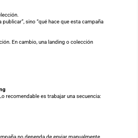
elección.
a publicar”, sino “qué hace que esta campaña
ención. En cambio, una landing o colección
ing
 Lo recomendable es trabajar una secuencia:
 campaña no dependa de enviar manualmente