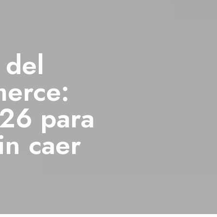
 del
erce:
026 para
in caer