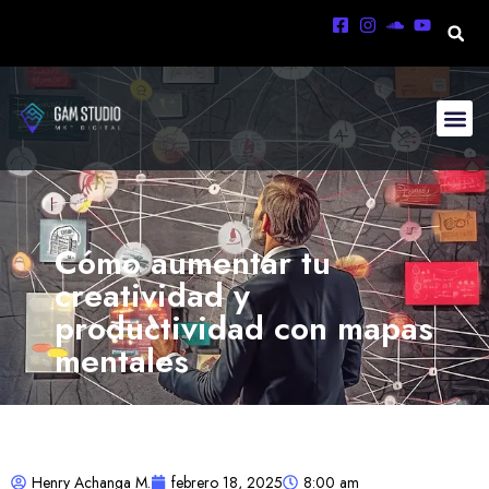
Cómo aumentar tu
creatividad y
productividad con mapas
mentales
Henry Achanga M.
febrero 18, 2025
8:00 am