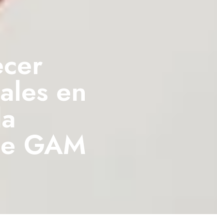
ecer
ales en
la
 de GAM