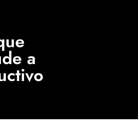
que
ude a
uctivo