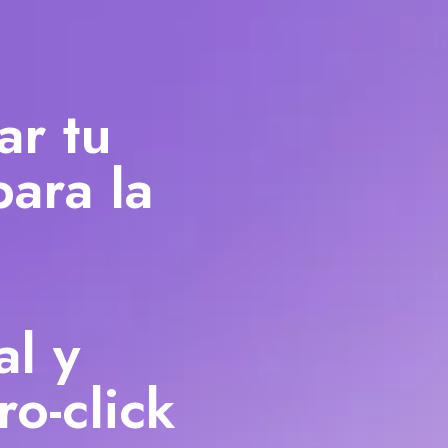
r tu
ara la
al y
ro-click