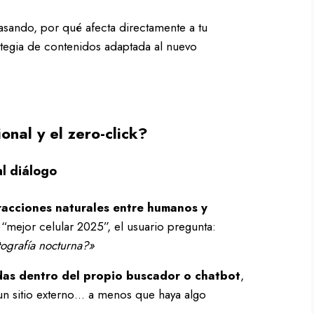
pasando, por qué afecta directamente a tu
egia de contenidos adaptada al nuevo
nal y el zero-click?
al diálogo
racciones naturales entre humanos y
r “mejor celular 2025”, el usuario pregunta:
tografía nocturna?»
das dentro del propio buscador o chatbot
,
 un sitio externo… a menos que haya algo