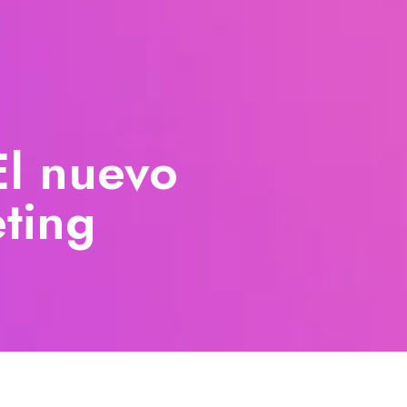
El nuevo
eting