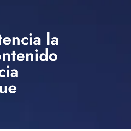
encia la
ontenido
cia
que