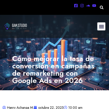
Cómo mejorar la tasa de
conversión en campañas
de remarketing con
Google Ads en 2026
Henry Achanga M.
octubre 22, 2025
10:00 am