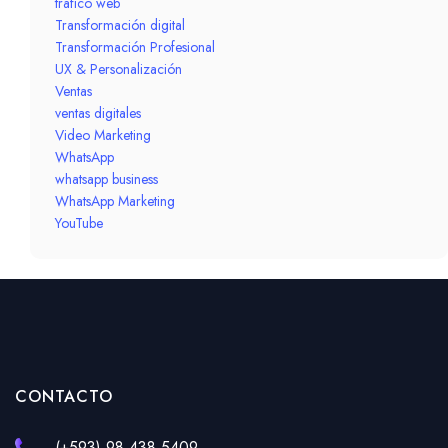
tráfico web
Transformación digital
Transformación Profesional
UX & Personalización
Ventas
ventas digitales
Video Marketing
WhatsApp
whatsapp business
WhatsApp Marketing
YouTube
CONTACTO
(+593) 98 438 5409