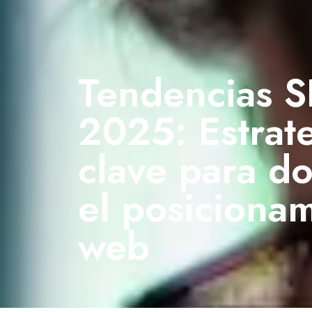
Tendencias 
2025: Estrat
clave para d
el posiciona
web