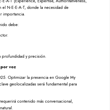
E-A-T (Experience, Expertise, Authoritativeness,
en el N-E-E-A-T, donde la necesidad de
r importancia.
enido debe:
ctor.
 profundidad y precisión.
 por voz
025. Optimizar la presencia en Google My
s clave geolocalizadas será fundamental para
requerirá contenido más conversacional,
natural.