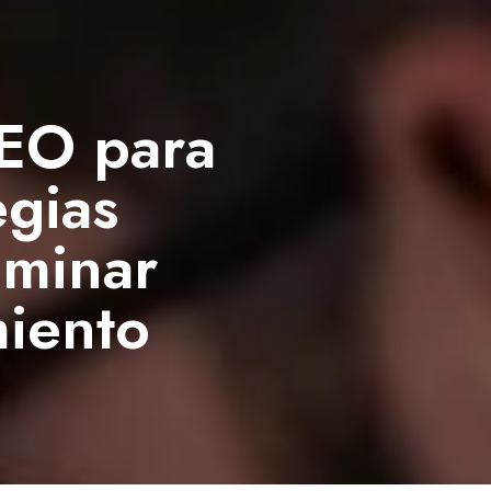
SEO para
egias
ominar
miento