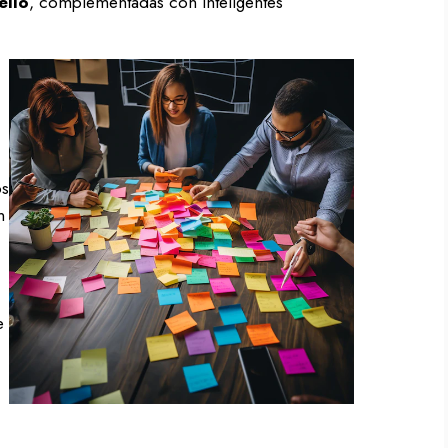
ello
, complementadas con inteligentes
os
n
e