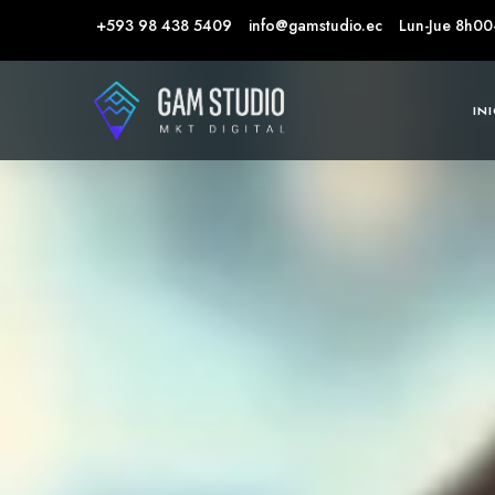
+593 98 438 5409
info@gamstudio.ec
Lun-Jue 8h00
IN