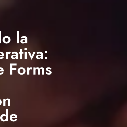
o la
erativa:
 Forms
on
 de