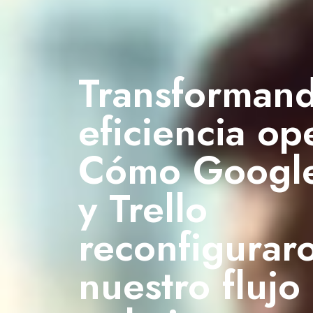
Transformand
eficiencia op
Cómo Google
y Trello
reconfigurar
nuestro flujo