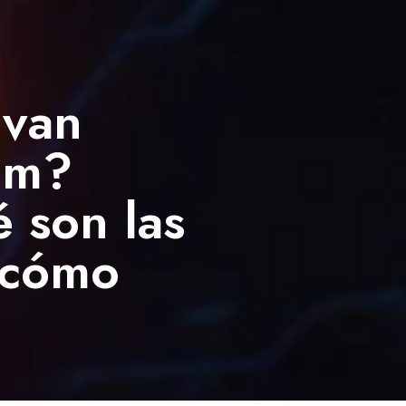
 van
pam?
 son las
 cómo