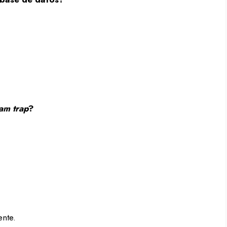
.
am trap
?
ente.