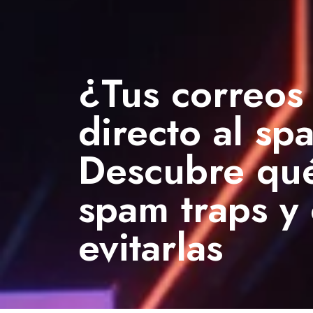
¿Tus correos
directo al s
Descubre qué
spam traps y
evitarlas