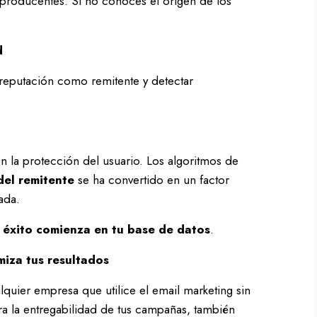
aproducentes. Si no conoces el origen de los
d
u reputación como remitente y detectar
on la protección del usuario. Los algoritmos de
del remitente
se ha convertido en un factor
ada.
l éxito comienza en tu base de datos
.
miza tus resultados
quier empresa que utilice el email marketing sin
jora la entregabilidad de tus campañas, también