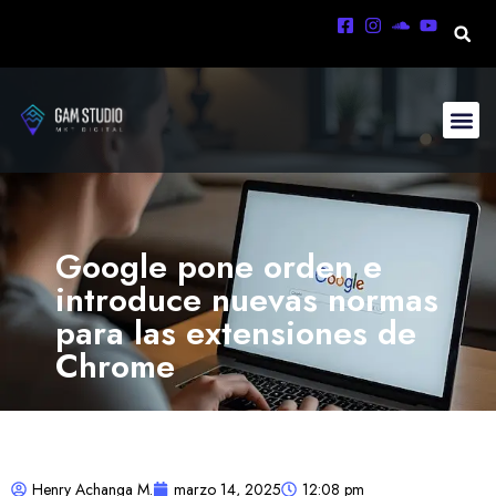
Google pone orden e
introduce nuevas normas
para las extensiones de
Chrome
Henry Achanga M.
marzo 14, 2025
12:08 pm