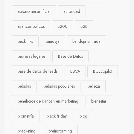
autonomía artificial
autoridad
avances bélicos
B200
B2B
backlinks
bandeja
bandeja entrada
barreras legales
Base de Datos
base de datos de leads
BBVA
BCEcopilot
bebidas
bebidas populares
belleza
beneficios de Kanban en marketing
bienestar
biometría
black friday
blog
bracketing
brainstorming