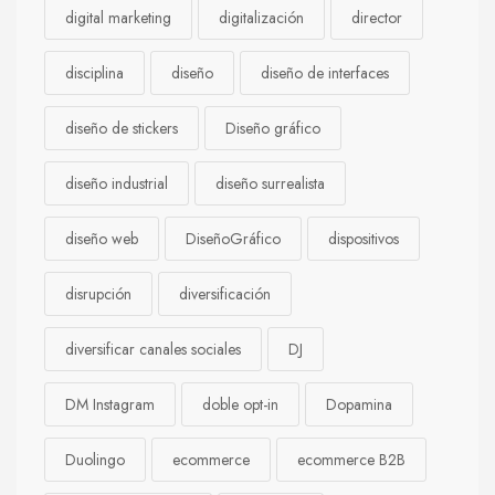
digital marketing
digitalización
director
disciplina
diseño
diseño de interfaces
diseño de stickers
Diseño gráfico
diseño industrial
diseño surrealista
diseño web
DiseñoGráfico
dispositivos
disrupción
diversificación
diversificar canales sociales
DJ
DM Instagram
doble opt-in
Dopamina
Duolingo
ecommerce
ecommerce B2B