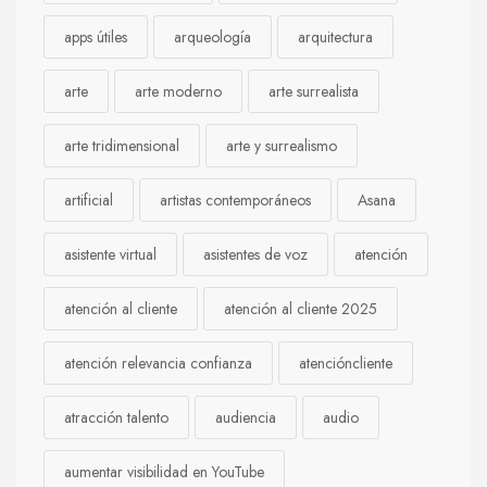
apps útiles
arqueología
arquitectura
arte
arte moderno
arte surrealista
arte tridimensional
arte y surrealismo
artificial
artistas contemporáneos
Asana
asistente virtual
asistentes de voz
atención
atención al cliente
atención al cliente 2025
atención relevancia confianza
atencióncliente
atracción talento
audiencia
audio
aumentar visibilidad en YouTube