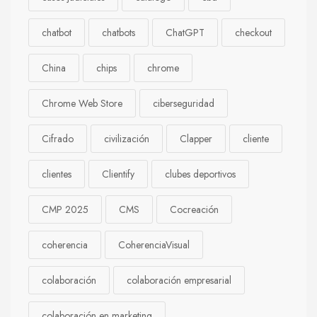
chatbot
chatbots
ChatGPT
checkout
China
chips
chrome
Chrome Web Store
ciberseguridad
Cifrado
civilización
Clapper
cliente
clientes
Clientify
clubes deportivos
CMP 2025
CMS
Cocreación
coherencia
CoherenciaVisual
colaboración
colaboración empresarial
colaboración en marketing