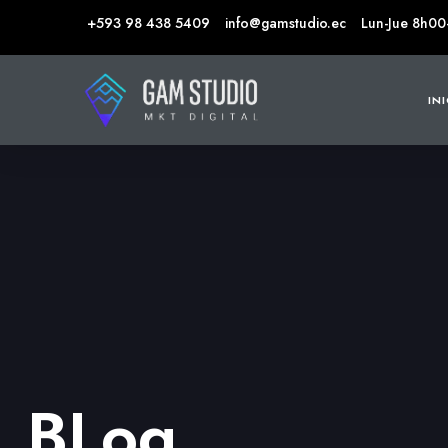
+593 98 438 5409
info@gamstudio.ec
Lun-Jue 8h00
IN
BLog