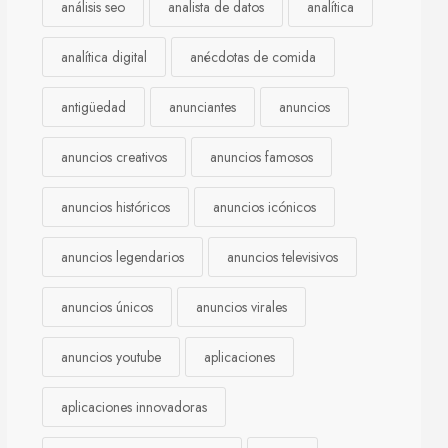
análisis seo
analista de datos
analítica
analítica digital
anécdotas de comida
antigüedad
anunciantes
anuncios
anuncios creativos
anuncios famosos
anuncios históricos
anuncios icónicos
anuncios legendarios
anuncios televisivos
anuncios únicos
anuncios virales
anuncios youtube
aplicaciones
aplicaciones innovadoras