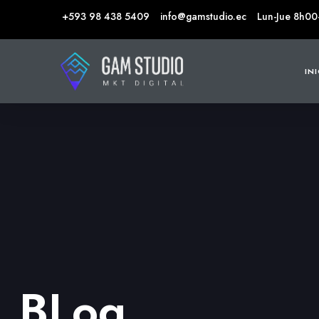
+593 98 438 5409
info@gamstudio.ec
Lun-Jue 8h00
IN
BLog