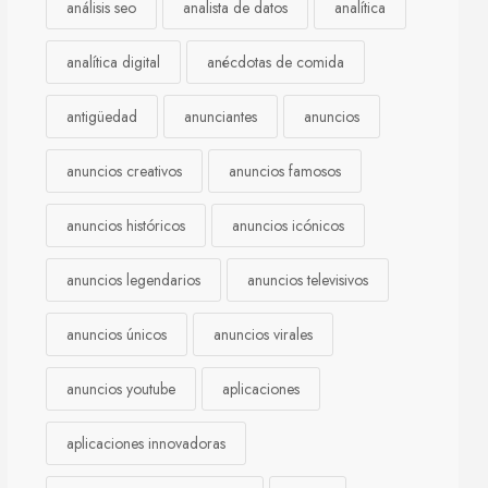
análisis seo
analista de datos
analítica
analítica digital
anécdotas de comida
antigüedad
anunciantes
anuncios
anuncios creativos
anuncios famosos
anuncios históricos
anuncios icónicos
anuncios legendarios
anuncios televisivos
anuncios únicos
anuncios virales
anuncios youtube
aplicaciones
aplicaciones innovadoras