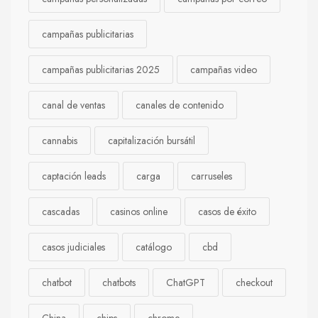
campañas publicitarias
campañas publicitarias 2025
campañas video
canal de ventas
canales de contenido
cannabis
capitalización bursátil
captación leads
carga
carruseles
cascadas
casinos online
casos de éxito
casos judiciales
catálogo
cbd
chatbot
chatbots
ChatGPT
checkout