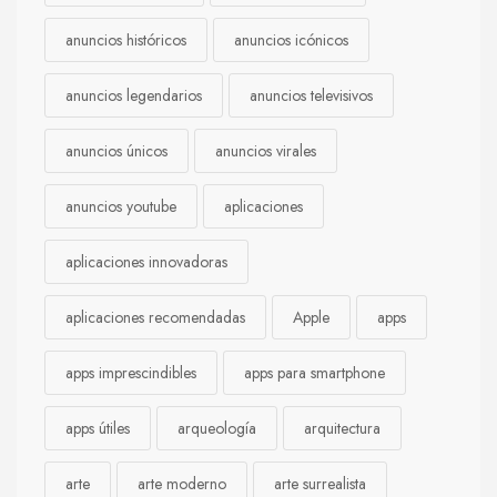
anuncios históricos
anuncios icónicos
anuncios legendarios
anuncios televisivos
anuncios únicos
anuncios virales
anuncios youtube
aplicaciones
aplicaciones innovadoras
aplicaciones recomendadas
Apple
apps
apps imprescindibles
apps para smartphone
apps útiles
arqueología
arquitectura
arte
arte moderno
arte surrealista