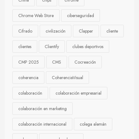
China
chips
chrome
Chrome Web Store
ciberseguridad
Cifrado
civilización
Clapper
cliente
clientes
Clientify
clubes deportivos
CMP 2025
CMS
Cocreación
coherencia
CoherenciaVisual
colaboración
colaboración empresarial
colaboración en marketing
colaboración internacional
colega alemán