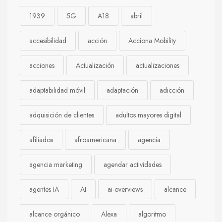
1939
5G
A18
abril
accesibilidad
acción
Acciona Mobility
acciones
Actualización
actualizaciones
adaptabilidad móvil
adaptación
adicción
adquisición de clientes
adultos mayores digital
afiliados
afroamericana
agencia
agencia marketing
agendar actividades
agentes IA
AI
ai-overviews
alcance
alcance orgánico
Alexa
algoritmo