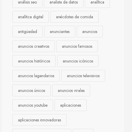
análisis seo
analista de datos
analítica
analítica digital
anécdotas de comida
antigüedad
anunciantes
anuncios
anuncios creativos
anuncios famosos
anuncios históricos
anuncios icónicos
anuncios legendarios
anuncios televisivos
anuncios únicos
anuncios virales
anuncios youtube
aplicaciones
aplicaciones innovadoras