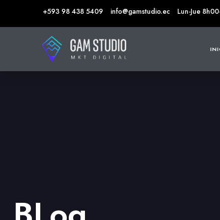
+593 98 438 5409
info@gamstudio.ec
Lun-Jue 8h00
IN
BLog