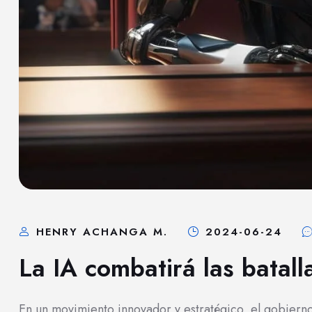
HENRY ACHANGA M.
2024-06-24
La IA combatirá las batalla
En un movimiento innovador y estratégico, el gobier