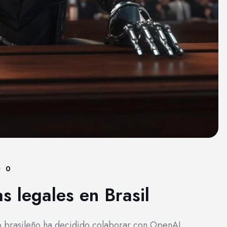
0
s legales en Brasil
no brasileño ha decidido colaborar con OpenAI