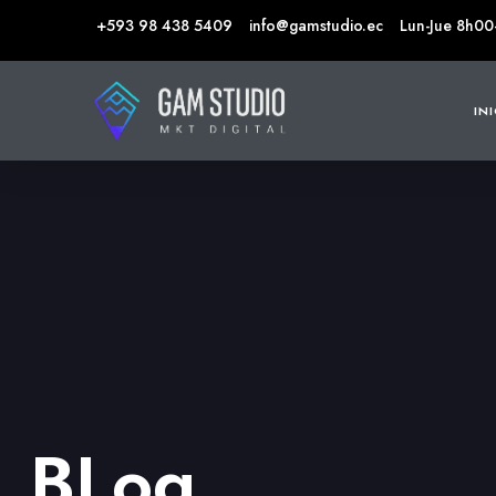
+593 98 438 5409
info@gamstudio.ec
Lun-Jue 8h00
IN
BLog