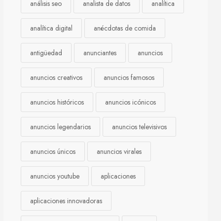
análisis seo
analista de datos
analítica
analítica digital
anécdotas de comida
antigüedad
anunciantes
anuncios
anuncios creativos
anuncios famosos
anuncios históricos
anuncios icónicos
anuncios legendarios
anuncios televisivos
anuncios únicos
anuncios virales
anuncios youtube
aplicaciones
aplicaciones innovadoras