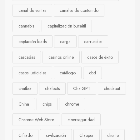
canal de ventas
canales de contenido
cannabis
capitalización bursátil
captación leads
carga
carruseles
cascadas
casinos online
casos de éxito
casos judiciales
catálogo
cbd
chatbot
chatbots
ChatGPT
checkout
China
chips
chrome
Chrome Web Store
ciberseguridad
Cifrado
civilización
Clapper
cliente