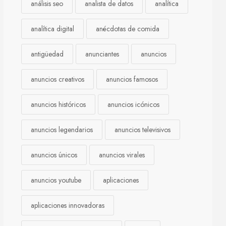
análisis seo
analista de datos
analítica
analítica digital
anécdotas de comida
antigüedad
anunciantes
anuncios
anuncios creativos
anuncios famosos
anuncios históricos
anuncios icónicos
anuncios legendarios
anuncios televisivos
anuncios únicos
anuncios virales
anuncios youtube
aplicaciones
aplicaciones innovadoras