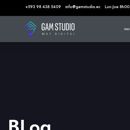
+593 98 438 5409
info@gamstudio.ec
Lun-Jue 8h00
IN
BLog