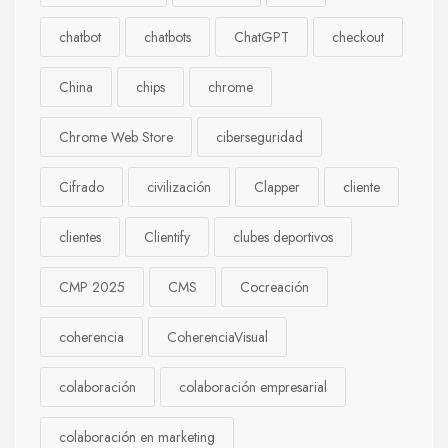
chatbot
chatbots
ChatGPT
checkout
China
chips
chrome
Chrome Web Store
ciberseguridad
Cifrado
civilización
Clapper
cliente
clientes
Clientify
clubes deportivos
CMP 2025
CMS
Cocreación
coherencia
CoherenciaVisual
colaboración
colaboración empresarial
colaboración en marketing