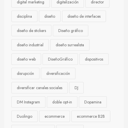
digital marketing
digitalización
director
disciplina
diseño
diseño de interfaces
diseño de stickers
Diseño gráfico
diseño industrial
diseño surrealista
diseño web
DiseñoGráfico
dispositivos
disrupción
diversificación
diversificar canales sociales
DJ
DM Instagram
doble opt-in
Dopamina
Duolingo
ecommerce
ecommerce B2B