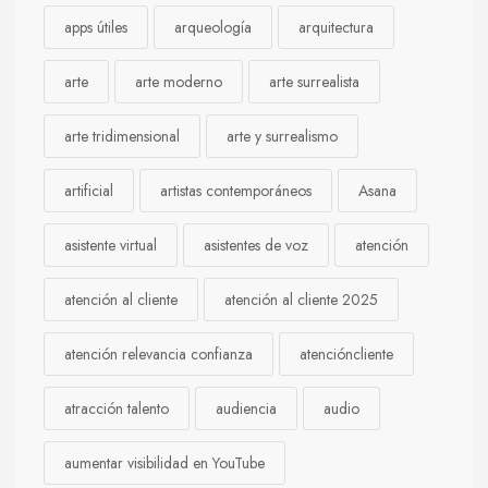
apps útiles
arqueología
arquitectura
arte
arte moderno
arte surrealista
arte tridimensional
arte y surrealismo
artificial
artistas contemporáneos
Asana
asistente virtual
asistentes de voz
atención
atención al cliente
atención al cliente 2025
atención relevancia confianza
atencióncliente
atracción talento
audiencia
audio
aumentar visibilidad en YouTube