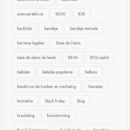
avances bélicos
B200
B2B
backlinks
bandeja
bandeja entrada
barreras legales
Base de Datos
base de datos de leads
BBVA
BCEcopilot
bebidas
bebidas populares
belleza
beneficios de Kanban en marketing
bienestar
biometría
black friday
blog
bracketing
brainstorming
Brand Commerce
brand equity
branding