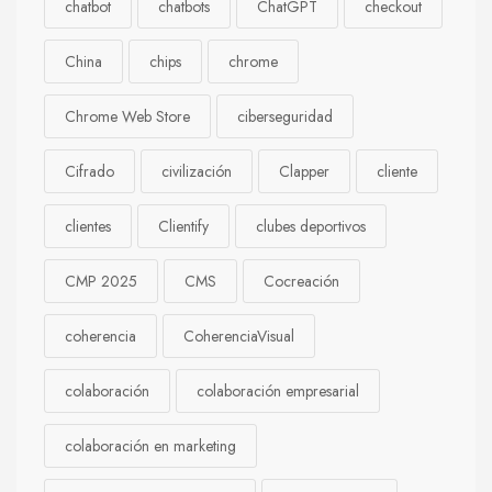
chatbot
chatbots
ChatGPT
checkout
China
chips
chrome
Chrome Web Store
ciberseguridad
Cifrado
civilización
Clapper
cliente
clientes
Clientify
clubes deportivos
CMP 2025
CMS
Cocreación
coherencia
CoherenciaVisual
colaboración
colaboración empresarial
colaboración en marketing