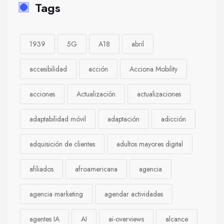
Tags
1939
5G
A18
abril
accesibilidad
acción
Acciona Mobility
acciones
Actualización
actualizaciones
adaptabilidad móvil
adaptación
adicción
adquisición de clientes
adultos mayores digital
afiliados
afroamericana
agencia
agencia marketing
agendar actividades
agentes IA
AI
ai-overviews
alcance